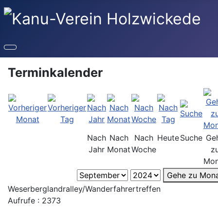
Terminkalender
Nach
Nach
Nach
Heute
Suche
Ge
Jahr
Monat
Woche
z
Mon
Gehe zu Mon
Weserberglandralley/Wanderfahrertreffen
Aufrufe
: 2373