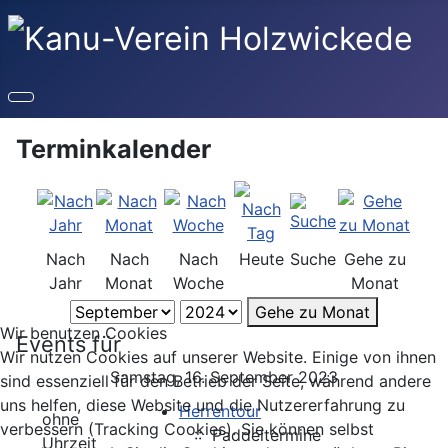
Terminkalender
Nach
Nach
Nach
Heute
Suche
Gehe zu
Jahr
Monat
Woche
Monat
Gehe zu Monat
Wir benutzen Cookies
Events für
Wir nutzen Cookies auf unserer Website. Einige von ihnen
Samstag, 16. September 2023
sind essenziell für den Betrieb der Seite, während andere
uns helfen, diese Website und die Nutzererfahrung zu
Herrentour
ohne
verbessern (Tracking Cookies). Sie können selbst
:: Paddeltermine
Uhrzeit