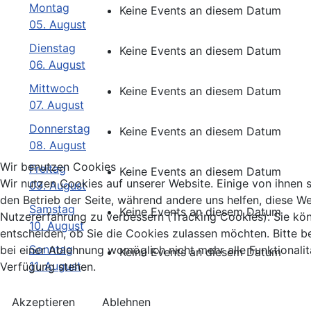
Montag
Keine Events an diesem Datum
05. August
Dienstag
Keine Events an diesem Datum
06. August
Mittwoch
Keine Events an diesem Datum
07. August
Donnerstag
Keine Events an diesem Datum
08. August
Wir benutzen Cookies
Freitag
Keine Events an diesem Datum
Wir nutzen Cookies auf unserer Website. Einige von ihnen si
09. August
den Betrieb der Seite, während andere uns helfen, diese We
Samstag
Keine Events an diesem Datum
Nutzererfahrung zu verbessern (Tracking Cookies). Sie kö
10. August
entscheiden, ob Sie die Cookies zulassen möchten. Bitte b
Sonntag
bei einer Ablehnung womöglich nicht mehr alle Funktionalit
Keine Events an diesem Datum
11. August
Verfügung stehen.
Akzeptieren
Ablehnen