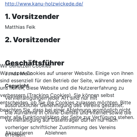
http://www.kanu-holzwickede.de/
1. Vorsitzender
Matthias Feik
2. Vorsitzender
Geschäftsführer
Wir benutzen Cookies
Wir nutzen Cookies auf unserer Website. Einige von ihnen
Jonas Menn
sind essenziell für den Betrieb der Seite, während andere
Copyright
uns helfen, diese Website und die Nutzererfahrung zu
verbessern (Tracking Cookies). Sie können selbst
Vervielfältigungen jeder Art sind nur mit
entscheiden, ob Sie die Cookies zulassen möchten. Bitte
ausdrücklicher Genehmigung des Vereins gestattet.
beachten Sie, dass bei einer Ablehnung womöglich nicht
Die Aufnahme in Online-Dienste und Internet sowie die
mehr alle Funktionalitäten der Seite zur Verfügung stehen.
Vervielfältigung auf Datenträger dürfen nur nach
vorheriger schriftlicher Zustimmung des Vereins
Akzeptieren
Ablehnen
erfolgen.