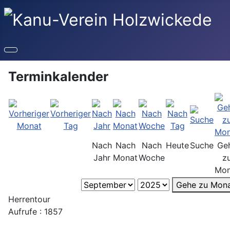
Terminkalender
Nach
Nach
Nach
Heute
Suche
Ge
Jahr
Monat
Woche
z
Mon
Gehe zu Mon
Herrentour
Aufrufe
: 1857