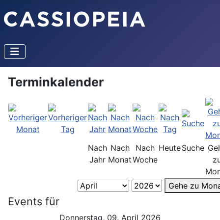
Terminkalender
Nach
Nach
Nach
Heute
Suche
Ge
Jahr
Monat
Woche
z
Mon
Gehe zu Mon
Events für
Donnerstag, 09. April 2026