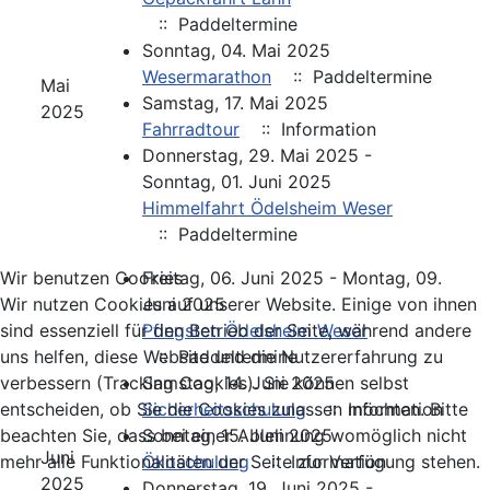
:: Paddeltermine
Sonntag, 04. Mai 2025
Wesermarathon
:: Paddeltermine
Mai
Samstag, 17. Mai 2025
2025
Fahrradtour
:: Information
Donnerstag, 29. Mai 2025 -
Sonntag, 01. Juni 2025
Himmelfahrt Ödelsheim Weser
:: Paddeltermine
Freitag, 06. Juni 2025 - Montag, 09.
Wir benutzen Cookies
Juni 2025
Wir nutzen Cookies auf unserer Website. Einige von ihnen
Pfingsten Ödelsheim Weser
sind essenziell für den Betrieb der Seite, während andere
:: Paddeltermine
uns helfen, diese Website und die Nutzererfahrung zu
Samstag, 14. Juni 2025
verbessern (Tracking Cookies). Sie können selbst
Sicherheitsschulung
:: Information
entscheiden, ob Sie die Cookies zulassen möchten. Bitte
Sonntag, 15. Juni 2025
beachten Sie, dass bei einer Ablehnung womöglich nicht
Juni
Ökoschulung
:: Information
mehr alle Funktionalitäten der Seite zur Verfügung stehen.
2025
Donnerstag, 19. Juni 2025 -