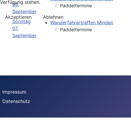
Verfügung stehen.
06.
:: Paddeltermine
September
Akzeptieren
Ablehnen
Sonntag
Wanderfahrertreffen Minden
07.
:: Paddeltermine
September
Impressum
Datenschutz