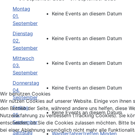
Montag
Keine Events an diesem Datum
01.
September
Dienstag
Keine Events an diesem Datum
02.
September
Mittwoch
Keine Events an diesem Datum
03.
September
Donnerstag
Keine Events an diesem Datum
04.
Wir benutzen Cookies
September
Wir nutzen Cookies auf unserer Website. Einige von ihnen si
Freitag
den Betrieb der Seite, während andere uns helfen, diese We
Keine Events an diesem Datum
05.
Nutzererfahrung zu verbessern (Tracking Cookies). Sie kö
September
entscheiden, ob Sie die Cookies zulassen möchten. Bitte b
bei einer Ablehnung womöglich nicht mehr alle Funktionalit
Samstag
Wanderfahrertreffen Minden